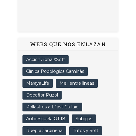
WEBS QUE NOS ENLAZAN
AccionGlobalXSoft
Clínica Podológica Caminàs
MarayaLife
Meli entre lineas
Decoflor Puzol
Pollastres a L´ast Ca Iaio
Autoescuela GT.18
Subigas
Ruepra Jardinería
Tutos y Soft