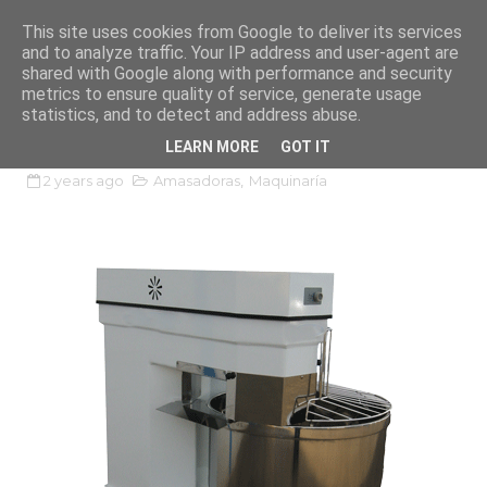
This site uses cookies from Google to deliver its services
SOTEPAN
and to analyze traffic. Your IP address and user-agent are
shared with Google along with performance and security
metrics to ensure quality of service, generate usage
Amasadora Espiral Autovaciable -
statistics, and to detect and address abuse.
AEX
LEARN MORE
GOT IT
2 years ago
Amasadoras
,
Maquinaría